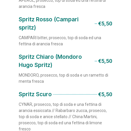
APEROL, prosecco, top di soda ed una fettina di
arancia fresca
Spritz Rosso (Campari
€5,50
spritz)
CAMPARI bitter, prosecco, top di soda ed una
fettina di arancia fresca
Spritz Chiaro (Mondoro
€5,50
Hugo Spritz)
MONDORO, prosecco, top di soda e un rametto di
menta fresca
Spritz Scuro
€5,50
CYNAR, prosecco, top di soda e una fettina di
arancia essiccata // Rabarbaro zucca, prosecco,
top di soda e anice stellato // China Martini,
prosecco, top di soda ed una fettina di limone
fresco