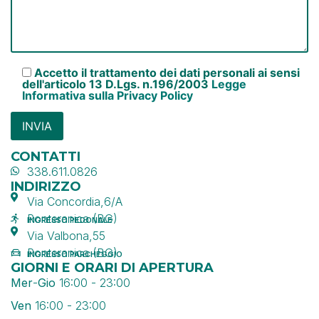
Accetto il trattamento dei dati personali ai sensi
dell'articolo 13 D.Lgs. n.196/2003
Legge
Informativa sulla Privacy Policy
CONTATTI
338.611.0826
INDIRIZZO
Via Concordia,6/A
Ponteranica (BG)
INGRESSO PEDONALE
Via Valbona,55
Ponteranica (BG)
INGRESSO PARCHEGGIO
GIORNI E ORARI DI APERTURA
Mer
-
Gio
16:00 - 23:00
Ven
16:00 - 23:00