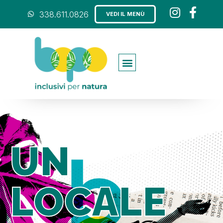
338.611.0826
VEDI IL MENÙ
UN
LOCALE