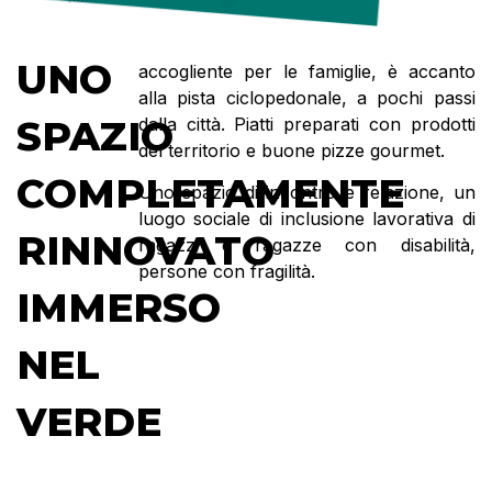
UNO
accogliente per le famiglie, è accanto
alla pista ciclopedonale, a pochi passi
SPAZIO
dalla città. Piatti preparati con prodotti
del territorio e buone pizze gourmet.
COMPLETAMENTE
Uno spazio di incontro e relazione, un
luogo sociale di inclusione lavorativa di
RINNOVATO
ragazzi e ragazze con disabilità,
persone con fragilità.
IMMERSO
NEL
VERDE